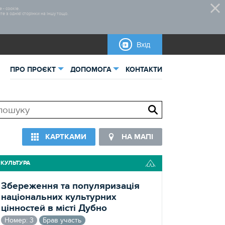
 - cookie.
 з однієї сторінки на іншу тощо.
Вхід
ПРО ПРОЄКТ
ДОПОМОГА
КОНТАКТИ
ьна інформація
Нормативно-правова база
тика
Бланки для завантаження
КАРТКАМИ
НА МАПІ
овані проєкти
КУЛЬТУРА
Збереження та популяризація
національних культурних
цінностей в місті Дубно
Номер: 3
Брав участь