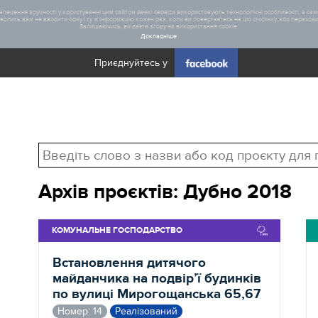
печення зручності у користуванні цим сайтом деякі сервіси використовують технологічні особливості, а саме
олить вам не вводити одну і ту ж інформацію кожен раз, коли ви повертаєтесь на цю сторінку, або переходите
Залишаючись, ви даєте згоду на використання cookie.
Докладніше
Приєднуйтесь у
Загал
Статис
Архів проєктів: Дубно 2018
Реаліз
КОМУНАЛЬНЕ ГОСПОДАРСТВО
Встановлення дитячого
майданчика на подвір’ї будинків
по вулиці Мирогощанська 65,67
Номер: 14
Реалізований