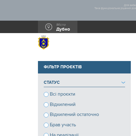
Для забез
Таке функціональне рішення дозв
Місто
Дубно
ФІЛЬТР ПРОЄКТІВ
СТАТУС
Всі проєкти
Відхилений
Відхилений остаточно
Брав участь
На реалізації