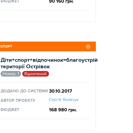
90 160 грн.
БЮДЖЕТ
СПОРТ
Діти+спорт+відпочинок=благоустрій
території Острівок
Номер: 1
Відхилений
30.10.2017
ДОДАНО ДО СИСТЕМИ
Сергій Яковчук
АВТОР ПРОЄКТУ
168 980 грн.
БЮДЖЕТ